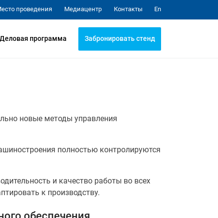
Медиацентр
Контакты
есто проведения
En
Забронировать стенд
Деловая программа
ально новые методы управления
 машиностроения полностью контролируются
одительность и качество работы во всех
птировать к производству.
ного обеспечения