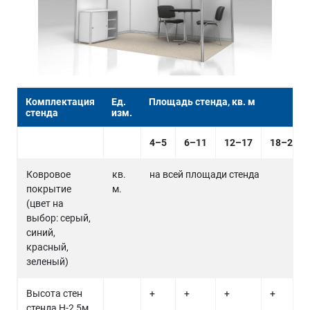
Комплектация
Ед.
Площадь стенда, кв. м
стенда
изм.
4–5
6–11
12–17
18–24
Ковровое
кв.
на всей площади стенда
покрытие
м.
(цвет на
выбор: серый,
синий,
красный,
зеленый)
Высота стен
+
+
+
+
стенда Н-2,5м,