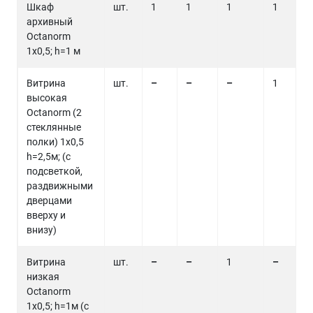
Шкаф
шт.
1
1
1
1
архивный
Octanorm
1х0,5; h=1 м
Витрина
шт.
–
–
–
1
высокая
Octanorm (2
стеклянные
полки) 1х0,5
h=2,5м; (с
подсветкой,
раздвижными
дверцами
вверху и
внизу)
Витрина
шт.
–
–
1
–
низкая
Octanorm
1х0,5; h=1м (с