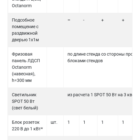
Octanorm
Подсобное
–
-
+
+
помещение с
раздвижной
дверью 1х1м
Фризовая
по длине стенда со стороны прохо
панель ЛДСП
блоками стендов
Octanorm
(навесная),
h=300 мм
Светильник
из расчета 1 SPOT 50 Вт на 3 кв.м
SPOT 50 Вт
(свет белый)
Блок розеток
шт.
1
1
1
1
220 В до 1 кВт*