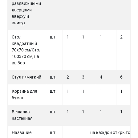
раздвижными
дверцами
вверху и
внизу)
Стол
шт.
1
1
1
2
квадратный
70х70 см/Стол
100х70 см, на
выбор
Стул п\мягкий
шт.
2
3
4
6
Корзина для
шт.
1
1
1
1
бумаг
Вешалка
шт.
1
1
1
1
настенная
Название
шт.
на каждой открытой с