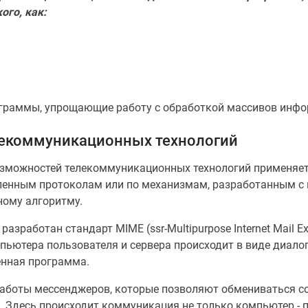
ого, как:
ограммы, упрощающие работу с обработкой массивов инфо
лекоммуникационных технологий
озможностей телекоммуникационных технологий применяет
ленным протоколам или по механизмам, разработанным с 
иному алгоритму.
азработан стандарт MIME (ssr-Multipurpose Internet Mail 
ьютера пользователя и сервера происходит в виде диалог
енная программа.
аботы мессенджеров, которые позволяют обмениваться с
. Здесь происходит коммуникация не только компьютер - 