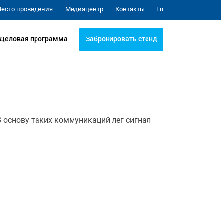
Медиацентр
Контакты
есто проведения
En
Забронировать стенд
Деловая программа
 основу таких коммуникаций лег сигнал