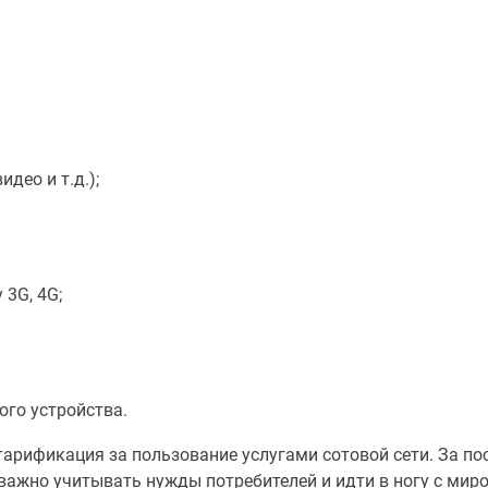
део и т.д.);
 3G, 4G;
го устройства.
тарификация за пользование услугами сотовой сети. За по
 важно учитывать нужды потребителей и идти в ногу с ми