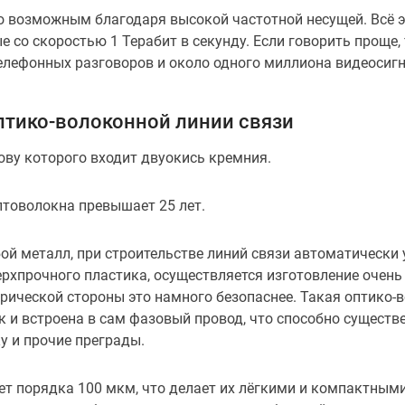
о возможным благодаря высокой частотной несущей. Всё эт
е со скоростью 1 Терабит в секунду. Если говорить проще
елефонных разговоров и около одного миллиона видеосигн
птико-волоконной линии связи
нову которого входит двуокись кремния.
птоволокна превышает 25 лет.
й металл, при строительстве линий связи автоматически 
ерхпрочного пластика, осуществляется изготовление очень
трической стороны это намного безопаснее. Такая оптико
к и встроена в сам фазовый провод, что способно существ
ку и прочие преграды.
ет порядка 100 мкм, что делает их лёгкими и компактным