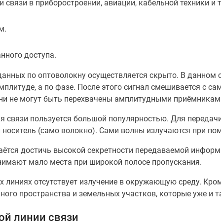
связи в приборостроении, авиации, кабельной техники и т
м.
нного доступа.
данных по оптоволокну осуществляется скрыто. В данном 
мплитуде, а по фазе. После этого сигнал смешивается с с
Они не могут быть перехвачены амплитудными приёмникам
я связи пользуется большой популярностью. Для передач
носитель (само волокно). Сами волны излучаются при по
ётся достичь высокой секретности передаваемой информа
анимают мало места при широкой полосе пропускания.
 линиях отсутствует излучение в окружающую среду. Кром
ого пространства и земельных участков, которые уже и т
ой линии связи