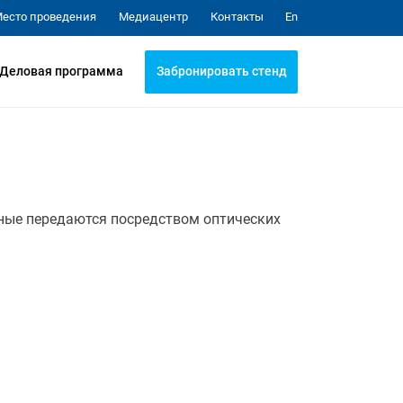
Медиацентр
Контакты
есто проведения
En
Забронировать стенд
Деловая программа
ные передаются посредством оптических