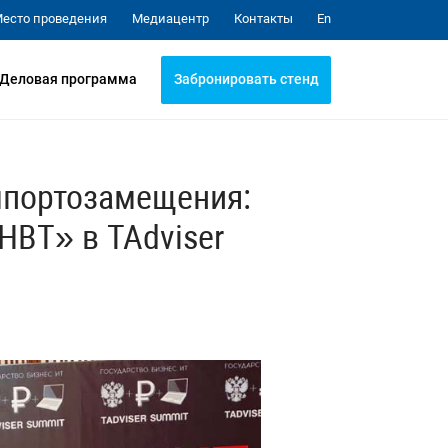
Медиацентр
Контакты
есто проведения
En
Забронировать стенд
Деловая программа
мпортозамещения:
НВТ» в TAdviser