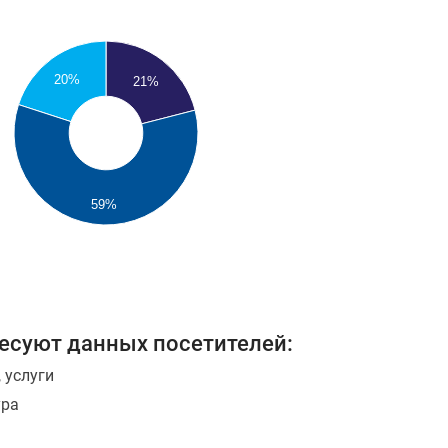
20%
21%
59%
ресуют данных посетителей:
 услуги
ура