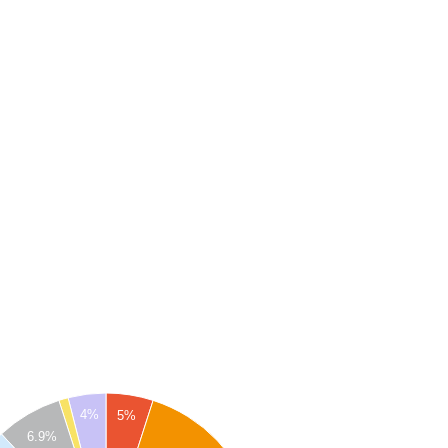
4%
5%
6.9%