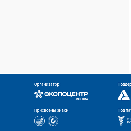
Организатор:
Подде
Присвоены знаки:
Под па