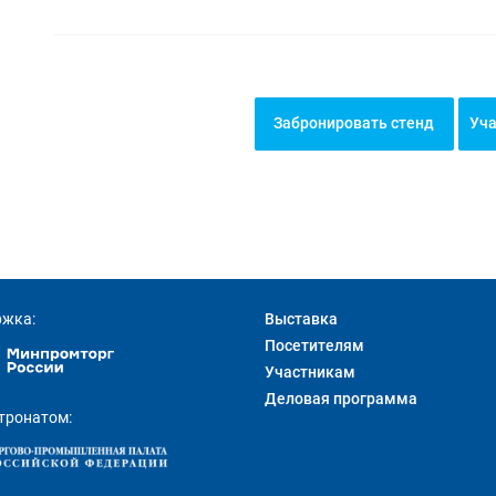
Забронировать стенд
Уча
ржка:
Выставка
Посетителям
Участникам
Деловая программа
тронатом: