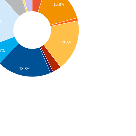
15.8%
%
17.8%
.9%
18.8%