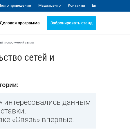
Медиацентр
Контакты
есто проведения
En
Забронировать стенд
Деловая программа
ей и сооружений связи
ьство сетей и
тории:
» интересовались данным
ставки.
вке «Связь» впервые.