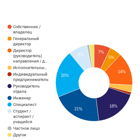
Собственник /
владелец
Генеральный
директор
Директор
7%
8%
(руководитель)
5%
направления / д…
Исполнительны…
14%
Индивидуальный
20%
предприниматель
Руководитель
отдела
Инженер
Специалист
18%
21%
Студент /
аспирант /
учащийся
Частное лицо
Другое