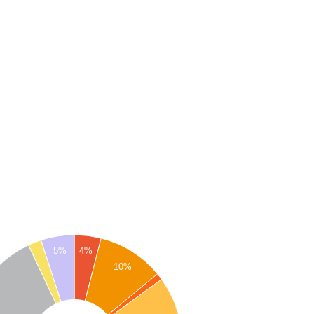
4%
5%
10%
%