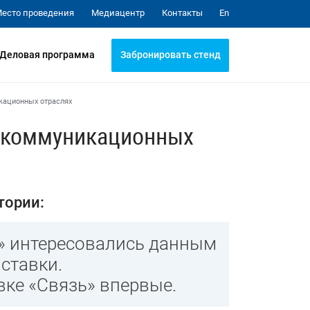
Медиацентр
Контакты
есто проведения
En
Забронировать стенд
Деловая программа
икационных отраслях
елекоммуникационных
тории:
» интересовались данным
ставки.
вке «Связь» впервые.