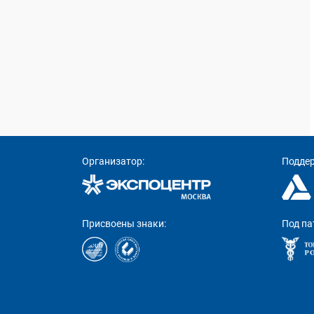
Организатор:
Подде
Присвоены знаки:
Под па