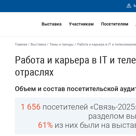
М
Выставка
Участникам
Посетителям
Главная
/
Выставка
/
Темы и тренды
/
Работа и карьера в IT и телекоммун
Работа и карьера в IT и т
отраслях
Объем и состав посетительской ауди
1 656
посетителей «Связь-2025
разделом вы
61%
из них были на выста