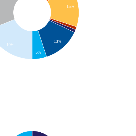
15%
13%
19%
5%