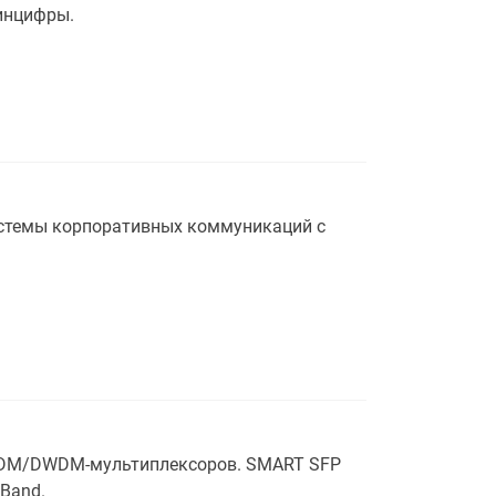
Минцифры.
истемы корпоративных коммуникаций с
CWDM/DWDM-мультиплексоров. SMART SFP
Band.