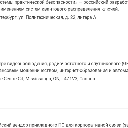
темы практической безопасности» — российский разрабо
применением систем квантового распределения ключей.
тербург, ул. Политехническая, д. 22, литера А
ре видеонаблюдения, радиочастотного и спутникового (GP
нансовым мошенничеством, интернет-образования и автома
e Centre Crt, Mississauga, ON, L4Z1V3, Canada
йский вендор прикладного ПО для корпоративной связи (з