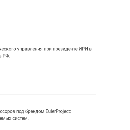
еского управления при президенте ИРИ в
в РФ.
оров под брендом EulerProject:
емых систем.