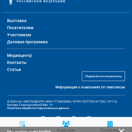
Выставка
Посетителям
Участникам
Деловая программа
Медиацентр
Контакты
Статьи
Подписаться на рассылку
Информация о компаниях по тематикам
© 2026 АО «ЭКСПОЦЕНТР» (ИНН 7718033809 / ОГРН 1027700167153), 107113,
Москва, Сокольнический Вал, 1А
Политика обработки персональных данных
Бронь стенда
Участники
Программа
Мы используем
cookie
.