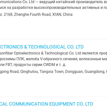
munications Co. Ltd — ведущий китайский производитель 
ся на разработке высокопроизводительных активных и п
No. 2168, Zhenghe Fourth Road, XI'AN, China
TRONICS & TECHNOLOGICAL CO. LTD
onfiber Optoelectronics & Technological Co. Ltd является
осхемы ПЛК, желоба V-образного сечения, волоконные мас
ли FBT, продукты серии CWDM и т. д.
ngping Road, Qinghutou, Tangxia Town, Dongguan, Guangdong, 
ICAL COMMUNICATION EQUIPMENT CO. LTD