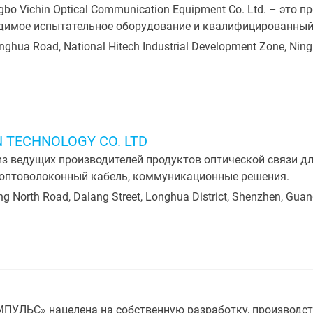
bo Vichin Optical Communication Equipment Co. Ltd. – это
одимое испытательное оборудование и квалифицированный 
ghua Road, National Hitech Industrial Development Zone, Ning
 TECHNOLOGY CO. LTD
из ведущих производителей продуктов оптической связи д
, оптоволоконный кабель, коммуникационные решения.
ng North Road, Dalang Street, Longhua District, Shenzhen, Gua
УЛЬС» нацелена на собственную разработку, производст