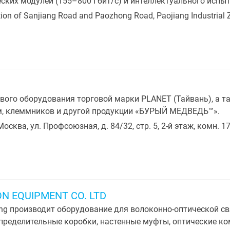
еских модулей (155–800 Гбит/с) и интеллектуального испы
tion of Sanjiang Road and Paozhong Road, Paojiang Industrial Z
вого оборудования торговой марки PLANET (Тайвань), а та
мм, клеммников и другой продукции «БУРЫЙ МЕДВЕДЬ™».
Москва, ул. Профсоюзная, д. 84/32, стр. 5, 2-й этаж, комн. 17,
N EQUIPMENT CO. LTD
ng производит оборудование для волоконно-оптической св
пределительные коробки, настенные муфты, оптические к