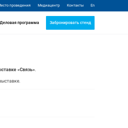
Медиацентр
Контакты
есто проведения
En
Забронировать стенд
Деловая программа
ыставке «Связь»
.
выставке.