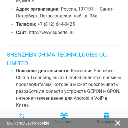
IP/MPLS.
Адрес организации:
Россия, 197101, г. Санкт-
Петербург, Петроградская наб., д. 38а
Телефон:
+7 (812) 644-0425
Сайт:
http://www.supertel.ru
SHENZHEN CHIMA TECHNOLOGIES CO.
LIMITED
Описание деятельности:
Компания Shenzhen
Chima Technologies Co. Limited является прямым
производителем, который может обеспечивать
разработку в области устройств GEPON и GPON,
интернет-телевидения для Android и VoIP в
Китае.
Адрес организации:
Китай, 5/F, Building NO. 1,
TongXin Industry Zone, HengGang, LongGang,
Бронь стенда
Участники
Программа
Мы используем
cookie
.
Shenzhen, China