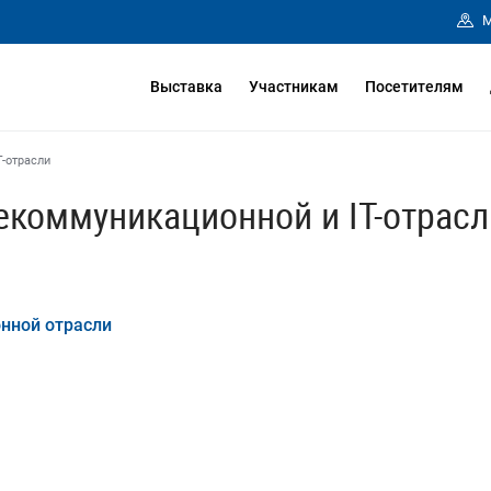
М
Выставка
Участникам
Посетителям
T-отрасли
лекоммуникационной и IT-отрасл
нной отрасли