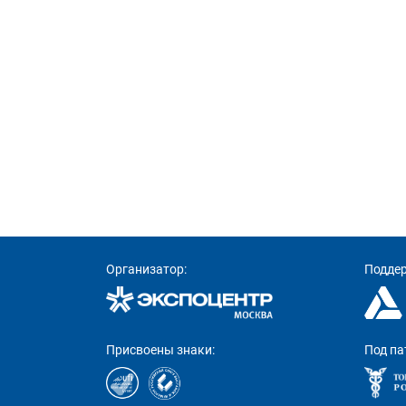
Организатор:
Подде
Присвоены знаки:
Под па