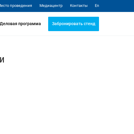
Медиацентр
Контакты
есто проведения
En
Забронировать стенд
Деловая программа
и