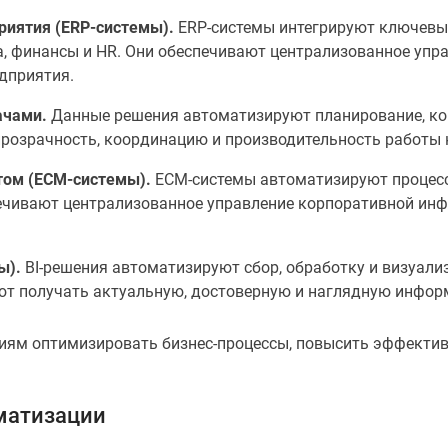
риятия (ERP-системы).
ERP-системы интегрируют ключевые
а, финансы и HR. Они обеспечивают централизованное упр
дприятия.
ачами.
Данные решения автоматизируют планирование, кон
прозрачность, координацию и производительность работы
том (ECM-системы).
ECM-системы автоматизируют процессы
ечивают централизованное управление корпоративной инф
ы).
BI-решения автоматизируют сбор, обработку и визуал
ют получать актуальную, достоверную и наглядную инфор
иям оптимизировать бизнес-процессы, повысить эффективн
матизации