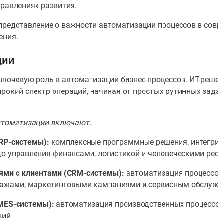
равлениях развития.
редставление о важности автоматизации процессов в сов
ения.
ции
лючевую роль в автоматизации бизнес-процессов. ИТ-реш
рокий спектр операций, начиная от простых рутинных за
втоматизации включают:
RP-системы):
комплексные программные решения, интегри
до управления финансами, логистикой и человеческими ре
ми с клиентами (CRM-системы):
автоматизация процессо
одажами, маркетинговыми кампаниями и сервисным обслу
MES-системы):
автоматизация производственных процессов
ций.