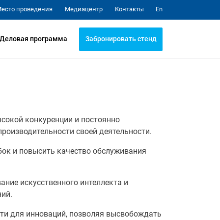
Медиацентр
Контакты
есто проведения
En
Забронировать стенд
Деловая программа
ысокой конкуренции и постоянно
роизводительности своей деятельности.
бок и повысить качество обслуживания
ание искусственного интеллекта и
ний.
сти для инноваций, позволяя высвобождать