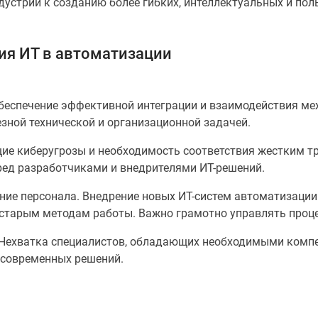
дустрии к созданию более гибких, интеллектуальных и по
ия ИТ в автоматизации
Обеспечение эффективной интеграции и взаимодействия ме
езной технической и организационной задачей.
щие киберугрозы и необходимость соответствия жестким 
ред разработчиками и внедрителями ИТ-решений.
ние персонала. Внедрение новых ИТ-систем автоматизации
 старым методам работы. Важно грамотно управлять проц
Нехватка специалистов, обладающих необходимыми компет
 современных решений.