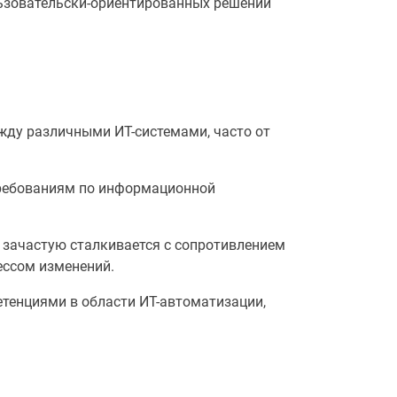
льзовательски-ориентированных решений
жду различными ИТ-системами, часто от
требованиям по информационной
 зачастую сталкивается с сопротивлением
ессом изменений.
енциями в области ИТ-автоматизации,