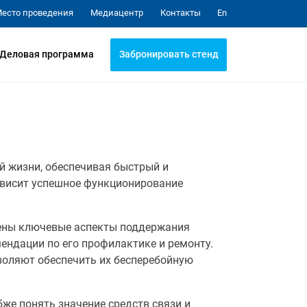
Медиацентр
Контакты
есто проведения
En
Забронировать стенд
Деловая программа
й жизни, обеспечивая быстрый и
ависит успешное функционирование
рены ключевые аспекты поддержания
ендации по его профилактике и ремонту.
воляют обеспечить их бесперебойную
же понять значение средств связи и