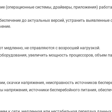
е (операционные системы, драйверы, приложения) работае
еспечение до актуальных версий, устранить выявленные 
чение.
т медленно, не справляются с возросшей нагрузкой.
борудования, увеличить мощность процессоров, объем па
ии, скачки напряжения, неисправность источников беспер
ы напряжения, источники бесперебойного питания, обеспе
ем к сети, медленная или нестабильная передача данных