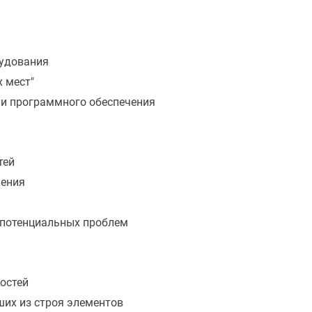
рудования
х мест"
и программного обеспечения
тей
чения
е потенциальных проблем
остей
их из строя элементов