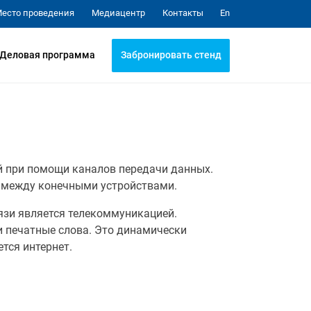
Медиацентр
Контакты
есто проведения
En
Забронировать стенд
Деловая программа
й при помощи каналов передачи данных.
 между конечными устройствами.
язи является телекоммуникацией.
и печатные слова. Это динамически
тся интернет.