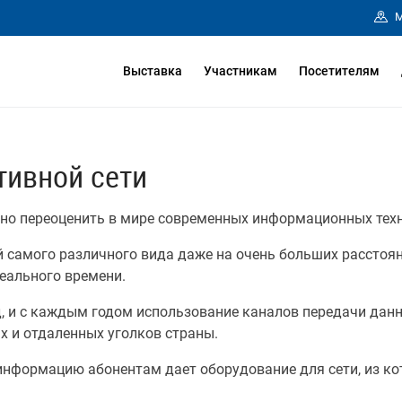
М
Выставка
Участникам
Посетителям
тивной сети
но переоценить в мире современных информационных техн
самого различного вида даже на очень больших расстоян
еального времени.
, и с каждым годом использование каналов передачи данн
 и отдаленных уголков страны.
формацию абонентам дает оборудование для сети, из кото