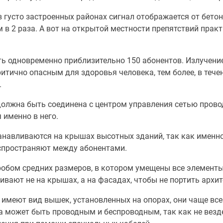
 в густо застроенных районах сигнал отображается от бето
м в 2 раза. А вот на открытой местности препятствий прак
ь одновременно приблизительно 150 абонентов. Излучение
тично опасным для здоровья человека, тем более, в течен
.
должна быть соединена с центром управления сетью пров
именно в него.
танавливаются на крышах высотных зданий, так как именн
аспространяют между абонентами.
оробом средних размеров, в котором умещены все элемент
ивают не на крышах, а на фасадах, чтобы не портить архи
имеют вид вышек, установленных на опорах, они чаще все
а может быть проводным и беспроводным, так как не везд